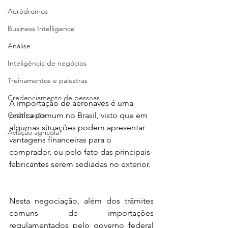
Aeródromos
Business Intelligence
Análise
Inteligência de negócios
Treinamentos e palestras
Credenciamento de pessoas
A importação de aeronaves é uma 
Certificação
prática comum no Brasil, visto que em 
algumas situações podem apresentar 
Aviação agrícola
vantagens financeiras para o 
comprador, ou pelo fato das principais 
fabricantes serem sediadas no exterior. 
Nesta negociação, além dos trâmites 
comuns de importações 
regulamentados pelo governo federal 