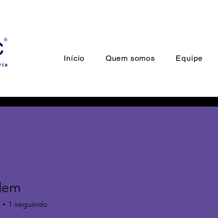
Início
Quem somos
Equipe
dem
1
seguindo