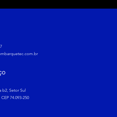
17
embarquetec.com.br
ço
a b2, Setor Sul
 CEP 74.093-250