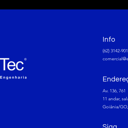
Info
(62) 3142-90
comercial@
Endere
Av. 136, 761
11 andar, sal
Goiânia/GO,
Siga