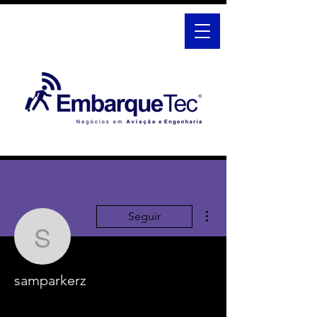
Mais ações
Seguir
samparkerz
samparkerz