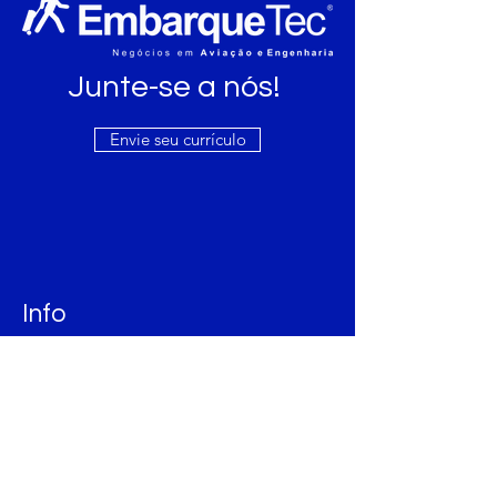
Junte-se a nós!
Envie seu currículo
Info
(62) 3142-9017
comercial@embarquetec.com.br
Endereço
Av. 136, 761