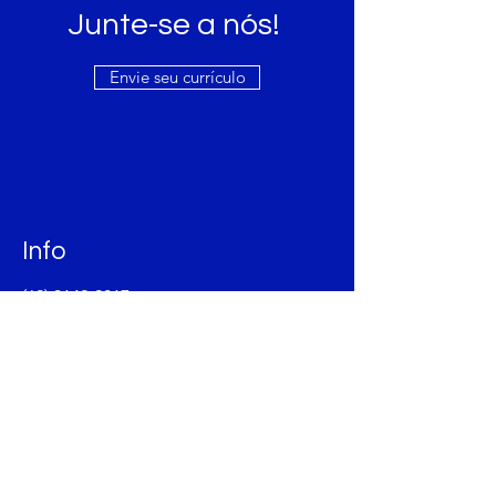
Junte-se a nós!
Envie seu currículo
Info
(62) 3142-9017
comercial@embarquetec.com.br
Endereço
Av. 136, 761
11 andar, sala b2, Setor Sul
Goiânia/GO, CEP
74.093-250