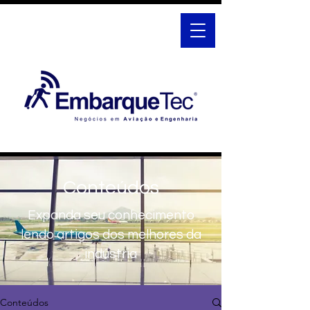
Conteúdos
Expanda seu conhecimento
lendo artigos dos melhores da
indústria
Conteúdos