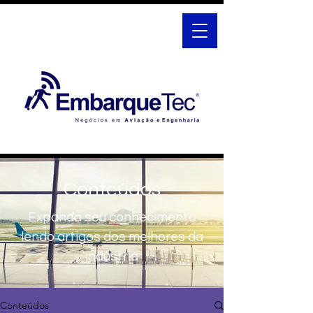
Conteúdos
Expanda seu conhecimento
lendo artigos dos melhores da
indústria
Conteúdos